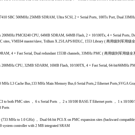
410 SBC 500MHz 256MB SDRAM, Ultra SCSI, 2 × Serial Ports, 100Tx Port, Dual 33MHz
s 200MHz PMC8240 CPU, 64MB SDRAM, 64MB Flash, 2 × 10/100Tx, 4 × Serial Ports, Du
PMC sites, VME64 master/slave, Trillum X.25/LAPS/HDLC, 1553 Library ( 商用级到军用
DRAM, 4 × Fast Serial, Dual redundant 1553B channels, 33MHz PMC ( 商用级到军用级
200MHz CPU, 32MB SDARM, 16MB Flash, 10/100TX, 4 × Fast Serial, 64-bit/66MHz
 MHz L3 Cache Bus,133 MHz Main Memory Bus,6 Serial Ports,2 Ethernet Ports,SVGA Gra
to both PMC sites ， 6 x Serial Ports ， 2 x 10/100 BASE-T Ethernet ports ， 1 x 10/100/
 Ports
3 MHz to 1.0 GHz) ， Dual 64-bit PCI-X on PMC expansion sites (backward compatible)
 system controller with 2 MB integrated SRAM