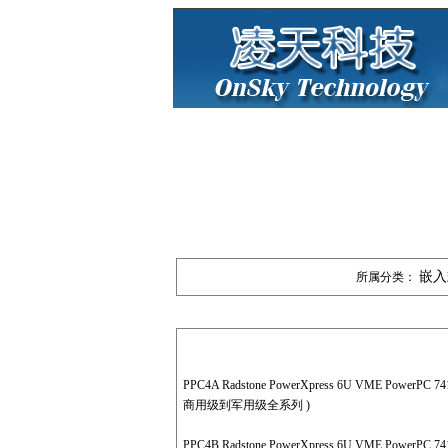
嵌入
所属分类：
PPC4A Radstone PowerXpress 6U VME PowerPC 7410
商用级到军用级全系列 )
PPC4B Radstone PowerXpress 6U VME PowerPC 7410