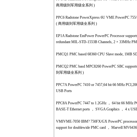
商用级到军用级全系列 )
PPC6 Radstone PowerXpress 6U VME PowerPC 755/7
( 商用级到军用级全系列 )
EP1A Radstone EmPower PowerPC Processor support
redundant MIL-STD-1553B Channels, 2 × 33MHz 
PMCQ1 PMC based 68360 CPU Slave mode, 1MB S
PMCQ2 PMC basd MPC8260 PowerPC SBC supports 
到军用级全系列 )
PPC7A PowerPC 7410 or 7457,64 bit 66 MHz PCI,200
USB Ports
PPC8A PowerPC 7447 to 1.2GHz ， 64 bit 66 MHz PCI 
BASE-T Ethernet ports ， SVGA Graphics ， 4 x USB
VMIVME-7050 IBM? 750FX/GX PowerPC processor (73
support for doublewide PMC card ， Marvell MV64360